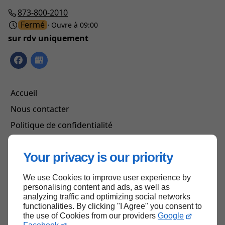
873-800-2010
Fermé
⋅ Ouvre à 09:00
sur rdv uniquement
Accueil
Nous contacter
Politique de confidentialité
Plan du site
Your privacy is our priority
We use Cookies to improve user experience by
Haut de page
personalising content and ads, as well as
analyzing traffic and optimizing social networks
functionalities. By clicking "I Agree" you consent to
the use of Cookies from our providers
Google