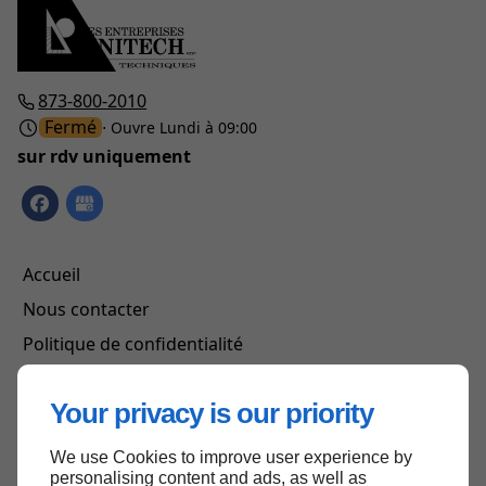
873-800-2010
Fermé
⋅ Ouvre Lundi à 09:00
sur rdv uniquement
Accueil
Nous contacter
Politique de confidentialité
Plan du site
Your privacy is our priority
We use Cookies to improve user experience by
Haut de page
personalising content and ads, as well as