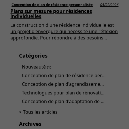
Conception de plan de résidence personnalisée
05/02/2026
Plans sur mesure pour résidences
individuelles
La construction d'une résidence individuelle est
un projet d'envergure qui nécessite une réflexion
approfondie. Pour répondre à des besoins
spécifiques et à des goûts personnels, de plus en
plus de personnes se tournent vers des plans sur
Catégories
mesure. Cet article explorera en détail les
différents aspects des plans sur mesure pour
Nouveauté
(1)
résidences individuelles, en mettant en lumière
Conception de plan de résidence personnalisée
les avantages, les étapes de création et les
(
considérations essentielles à garder à l'esprit.
Conception de plan d'agrandissement
(1)
Technologues pour plan de rénovation
(1)
Conception de plan d'adaptation de domicile
(1)
Tous les articles
Archives