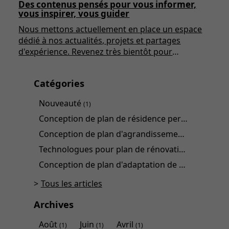
Des contenus pensés pour vous informer,
vous inspirer, vous guider
Nous mettons actuellement en place un espace
dédié à nos actualités, projets et partages
d'expérience. Revenez très bientôt pour
découvrir nos premiers articles !
Catégories
Nouveauté
(1)
Conception de plan de résidence personnalisée
(
Conception de plan d'agrandissement
(1)
Technologues pour plan de rénovation
(1)
Conception de plan d'adaptation de domicile
(1)
Tous les articles
Archives
Août
Juin
Avril
(1)
(1)
(1)