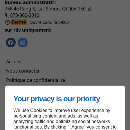
Bureau administratif :
756 4e Rang S,
Lac Simon, QC
J0V 1E0
873-800-2010
Fermé
⋅ Ouvre Lundi à 09:00
sur rdv uniquement
Accueil
Nous contacter
Politique de confidentialité
Plan du site
Your privacy is our priority
We use Cookies to improve user experience by
Haut de page
personalising content and ads, as well as
analyzing traffic and optimizing social networks
functionalities. By clicking "I Agree" you consent to