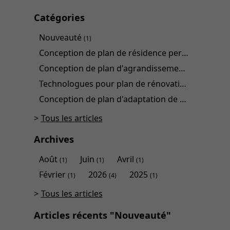
Catégories
Nouveauté
(1)
Conception de plan de résidence personnalisée
(
Conception de plan d'agrandissement
(1)
Technologues pour plan de rénovation
(1)
Conception de plan d'adaptation de domicile
(1)
Tous les articles
Archives
Août
Juin
Avril
(1)
(1)
(1)
Février
2026
2025
(1)
(4)
(1)
Tous les articles
Articles récents "Nouveauté"